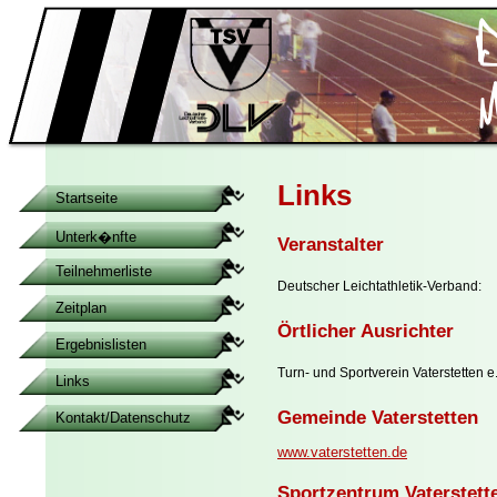
Links
Startseite
Unterk�nfte
Veranstalter
Teilnehmerliste
Deutscher Leichtathletik-Verband:
Zeitplan
Örtlicher Ausrichter
Ergebnislisten
Turn- und Sportverein Vaterstetten e.
Links
Gemeinde Vaterstetten
Kontakt/Datenschutz
www.vaterstetten.de
Sportzentrum Vaterstett